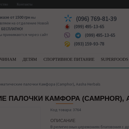
ество
Контакты
аказе от 1500 грн
мы
(096) 769-81-39
вляем на отделение Новой
(099) 495-13-65
ы
БЕСПЛАТНО!
ы принимаются через сайт
(099) 495-13-65
(093) 159-93-78
ЧИНАМ
ДЕТЯМ
СПОРТИВНОЕ ПИТАНИЕ
SUPERFOODS
матические палочки Камфора (Camphor), Aasha Herbals
Е ПАЛОЧКИ КАМФОРА (CAMPHOR), 
Код товара: 3764
ОПИСАНИЕ
В религиозных церемониях благовония с д