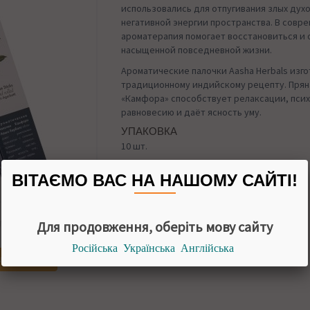
использовались для отпугивания злых дух
негативной энергии пространства. В совр
ароматерапия помогает восстановиться и 
насыщенной повседневной жизни.
Ароматические палочки Aasha Herbals изг
традиционному индийскому рецепту. Прян
«Камфора» способствует релаксации, пси
равновесию и даёт ясность уму.
УПАКОВКА
10 шт.
ВІТАЄМО ВАС НА НАШОМУ САЙТІ!
Назад в
Благовония
АЛИЧИИ
Для продовження, оберіть мову сайту
Російська
Українська
Англійська
да появится