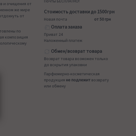
Почты БЕСПЛАТНО!
ов и очищения от
еменном же мире
Стоимость доставки до 1500грн
отдохнуть от
Новая почта
от 50 грн
Оплата заказа
отовлены по
Приват 24
ая композиция
Наложенный платеж
хологическому
Обмен/возврат товара
Возврат товара возможен только
до вскрытия упаковки
Парфюмерно-косметическая
продукция
не подлежит
возврату
или обмену