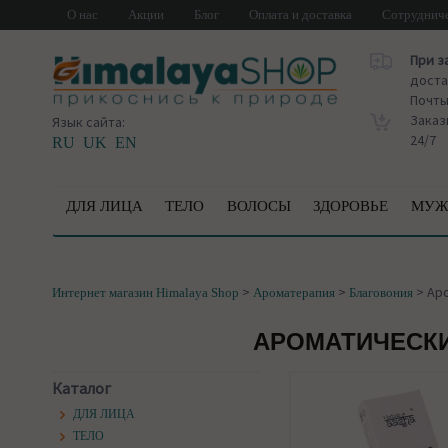
О нас
Акции
Блог
Оплата и доставка
Сотруднич
При з
доста
Почт
Заказ
Язык сайта:
24/7
RU
UK
EN
ДЛЯ ЛИЦА
ТЕЛО
ВОЛОСЫ
ЗДОРОВЬЕ
МУЖ
>
>
>
Аро
Интернет магазин Himalaya Shop
Ароматерапия
Благовония
АРОМАТИЧЕСКИ
Каталог
ДЛЯ ЛИЦА
ТЕЛО