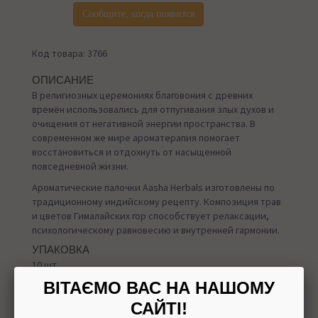
Сообщите, когда появится
Код товара: 3766
ОПИСАНИЕ
В религиозных церемониях благовония с древних
времён использовались для отпугивания злых духов и
очищения от негативной энергии пространства. В
современном же мире ароматерапия помогает
восстановиться и отдохнуть от насыщенной
повседневной жизни.
Ароматические палочки Aasha Herbals изготовлены по
традиционному индийскому рецепту. Композиция трав
и цветов Гималайских гор способствует релаксации,
психологическому равновесию и внутренней гармонии.
УПАКОВКА
10 шт.
ВІТАЄМО ВАС НА НАШОМУ
САЙТІ!