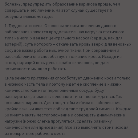
болезнь, предупредить образование варикоза проще, чем
совершать и его лечение. На этот случай существует 6
результативных методов.
1. Трудовая гигиена. Основным риском появления данного
заболевания является продолжительная нагрузка статичного
типа на ноги. У вен нет центрального насоса (сердца, как для
артерий), суть которого – откачивать кровь вверх. Для венозных
сосудов важна работа мышечной ткани. При сокращении и
расслаблении она способствует толканию крови. Исходя из
этого, сидящий весь день на работе человек, не дает
возможности мышцам работать.
Сила земного притяжения способствует движению крови только
в нижнюю часть тела и поэтому идет ее скопление в нижних
конечностях. Как итог переполненные сосуды будут
расширяться, а клапаны венозного типа – повреждаться. Так
возникает варикоз. Для того, чтобы избежать заболевания,
крайне важным является соблюдение трудовой гигиены. Каждые
50 минут менять местоположение и совершать динамические
нагрузки (можно слегка прогуляться, сделать разминку
конечностей или приседания). Всё это выполнять стоит исходя
из конкретного рабочего места.