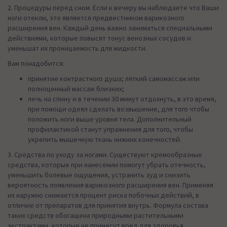
2. Процедуры перед сном. Если к вечеру вы наблюдаете что Ваши
ноги отекли, это является предвестником варикозного
расширения вен. Каждый день важно заниматься специальными
действиями, которые повысят тонус венозных сосудов и
уменьшат их проницаемость для жидкости.
Вам понадобится:
принятие контрастного душа; лёгкий самомассаж или
полноценный массаж близких;
лечь на спину и в течении 30 минут отдохнуть, в это время,
при помощи одеял сделать возвышение, для того чтобы
положить ноги выше уровня тела. Дополнительный
профилактикой станут упражнения для того, чтобы
укрепить мышечную ткань нижних конечностей.
3. Средства по уходу за ногами. Существуют кремообразные
средства, которые при нанесении помогут убрать отечность,
уменьшить болевые ощущения, устранить зуд и снизить
вероятность появления варикозного расширения вен. Применяя
их наружно снижается процент риска побочных действий, в
отличие от препаратов для принятия внутрь. Формула состава
таких средств обогащена природными растительными
экстрактами, которые не принесут вред для здоровья.