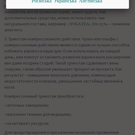
Російська
Українська
Англійська
варикозного расширения вен – следить за своим весом. Если
показатель весов превысил норму, нужно худеть. Как
дополнительные средства, можно использовать чаи
натурального состава, например «
». Его суть – снижение
YOGA TEA
аппетита.
5. Трикотаж компрессионного действия. Чулки или гольфы с
компрессионным действием являются одним из лучших способов
избежать варикоз в наши дни. Если использовать их каждый
день, они помогут остановить развитие варикозного расширения
вен даже поздних стадий. Такой трикотаж сдавливает вены
снаружи, таким образом уменьшает процент их просвета. Как
результат – повышение венозного давления, компенсация
недостаточности клапанов, уменьшение застойных явлений в
ногах.
Компрессионный трикотаж приобрести в :
• аптечных заведениях;
• магазинах техники для медицины;
• на интернет ресурсах.
Для предотвращения и при наличии начального проявления