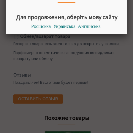
Новая почта
от 50 грн
Оплата заказа
Для продовження, оберіть мову сайту
Приват 24
Наложенный платеж
Російська
Українська
Англійська
Обмен/возврат товара
Возврат товара возможен только до вскрытия упаковки
Парфюмерно-косметическая продукция
не подлежит
возврату или обмену
Отзывы
Поздравляем! Ваш отзыв будет первый!
ОСТАВИТЬ ОТЗЫВ
Похожие товары